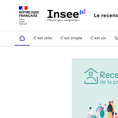
RÉPUBLIQUE
Le recen
FRANÇAISE
C'est utile
C'est simple
C'est sûr
Q
Accueil