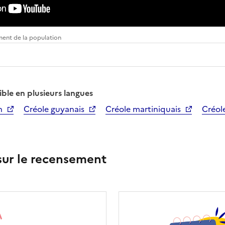
ment de la population
ible en plusieurs langues
n
Créole guyanais
Créole martiniquais
Créol
 sur le recensement