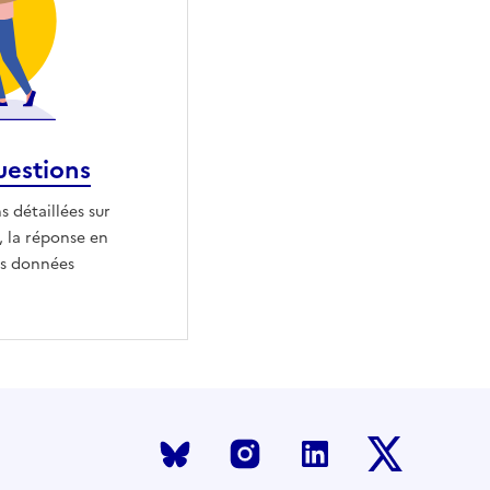
uestions
 détaillées sur
 la réponse en
des données
Bluesky
Instagram
LinkedIn
X