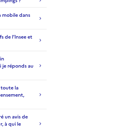
l
e
n mobile dans
u
r
s
fs de l’Insee et
d
a
n
in
s
i je réponds au
l
a
b
 toute la
a
censement,
r
r
e
ré un avis de
d
, à qui le
e
r