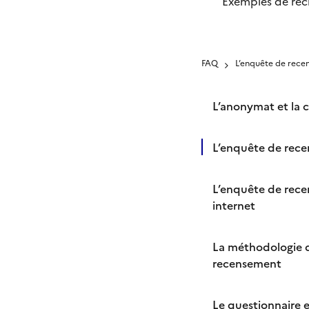
Exemples de rec
r
m
a
t
FAQ
L’enquête de rece
i
o
n
L’anonymat et la c
s
q
L’enquête de rec
u
e
v
L’enquête de rec
o
internet
u
s
La méthodologie 
a
recensement
v
e
z
Le questionnaire e