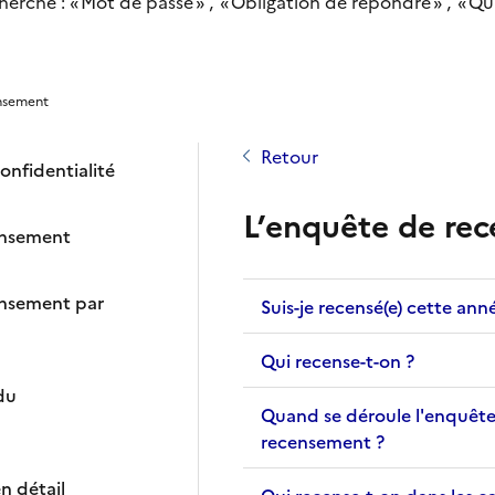
herche :
Mot de passe
Obligation de répondre
Qui
nsement
Retour
onfidentialité
L’enquête de re
ensement
ensement par
Suis-je recensé(e) cette ann
Qui recense-t-on ?
du
Quand se déroule l'enquêt
recensement ?
n détail
Qui recense-t-on dans les c