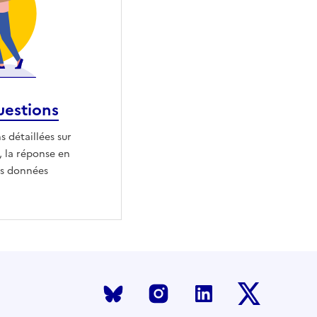
uestions
 détaillées sur
 la réponse en
des données
Bluesky
Instagram
LinkedIn
X