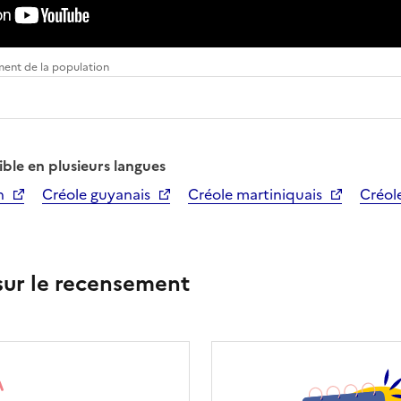
ment de la population
ible en plusieurs langues
n
Créole guyanais
Créole martiniquais
Créol
 sur le recensement